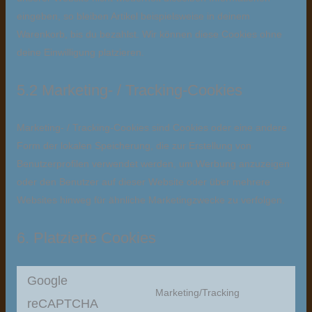
eingeben, so bleiben Artikel beispielsweise in deinem
Warenkorb, bis du bezahlst. Wir können diese Cookies ohne
deine Einwilligung platzieren.
5.2 Marketing- / Tracking-Cookies
Marketing- / Tracking-Cookies sind Cookies oder eine andere
Form der lokalen Speicherung, die zur Erstellung von
Benutzerprofilen verwendet werden, um Werbung anzuzeigen
oder den Benutzer auf dieser Website oder über mehrere
Websites hinweg für ähnliche Marketingzwecke zu verfolgen.
6. Platzierte Cookies
Google
Marketing/Tracking
reCAPTCHA