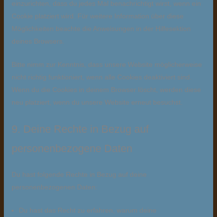
einzurichten, dass du jedes Mal benachrichtigt wirst, wenn ein
Cookie platziert wird. Für weitere Information über diese
Möglichkeiten beachte die Anweisungen in der Hilfesektion
deines Browsers.
Bitte nimm zur Kenntnis, dass unsere Website möglicherweise
nicht richtig funktioniert, wenn alle Cookies deaktiviert sind.
Wenn du die Cookies in deinem Browser löscht, werden diese
neu platziert, wenn du unsere Website erneut besuchst.
9. Deine Rechte in Bezug auf
personenbezogene Daten
Du hast folgende Rechte in Bezug auf deine
personenbezogenen Daten:
Du hast das Recht zu erfahren, warum deine