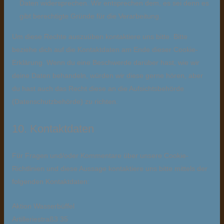
Daten widersprechen. Wir entsprechen dem, es sei denn es
gibt berechtigte Gründe für die Verarbeitung.
Um diese Rechte auszuüben kontaktiere uns bitte. Bitte
beziehe dich auf die Kontaktdaten am Ende dieser Cookie-
Erklärung. Wenn du eine Beschwerde darüber hast, wie wir
deine Daten behandeln, würden wir diese gerne hören, aber
du hast auch das Recht diese an die Aufsichtsbehörde
(Datenschutzbehörde) zu richten.
10. Kontaktdaten
Für Fragen und/oder Kommentare über unsere Cookie-
Richtlinien und diese Aussage kontaktiere uns bitte mittels der
folgenden Kontaktdaten:
Aktion Wasserbüffel
Artilleriestraß3 35