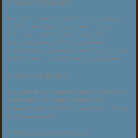
2. Was sind Cookies?
Ein Cookie ist eine einfache kleine Datei, die gemeinsam mit
den Seiten einer Internetadresse versendet und vom
Webbrowser auf dem PC oder einem anderen Gerät
gespeichert werden kann. Die darin gespeicherten
Informationen können während folgender Besuche zu unseren
oder den Servern relevanter Drittanbieter gesendet werden.
3. Was sind Skripte?
Ein Script ist ein Stück Programmcode, das benutzt wird, um
unserer Website Funktionalität und Interaktivität zu
ermöglichen. Dieser Code wird auf unseren Servern oder auf
deinem Gerät ausgeführt.
4. Was ist ein Web Beacon?