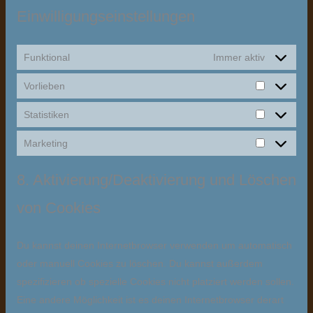
Einwilligungseinstellungen
Funktional
Immer aktiv
Vorlieben
Statistiken
Marketing
8. Aktivierung/Deaktivierung und Löschen
von Cookies
Du kannst deinen Internetbrowser verwenden um automatisch
oder manuell Cookies zu löschen. Du kannst außerdem
spezifizieren ob spezielle Cookies nicht platziert werden sollen.
Eine andere Möglichkeit ist es deinen Internetbrowser derart