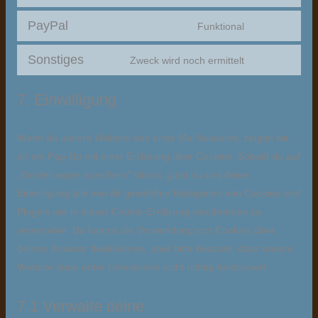
PayPal
Funktional
Sonstiges
Zweck wird noch ermittelt
7. Einwilligung
Wenn du unsere Website das erste Mal besuchst, zeigen wir
dir ein Pop-Up mit einer Erklärung über Cookies. Sobald du auf
„Einstellungen speichern“ klickst, gibst du uns deine
Einwilligung alle von dir gewählten Kategorien von Cookies und
Plugins wie in dieser Cookie-Erklärung beschrieben zu
verwenden. Du kannst die Verwendung von Cookies über
deinen Browser deaktivieren, aber bitte beachte, dass unsere
Website dann unter Umständen nicht richtig funktioniert.
7.1 Verwalte deine