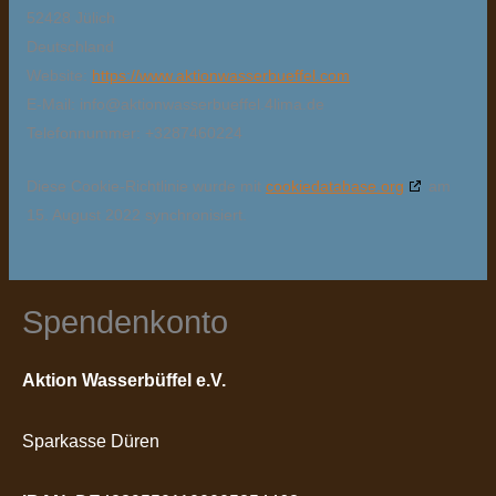
52428 Jülich
Deutschland
Website:
https://www.aktionwasserbueffel.com
E-Mail:
info@
aktionwasserbueffel.4lima.de
Telefonnummer: +3287460224
Diese Cookie-Richtlinie wurde mit
cookiedatabase.org
am
15. August 2022 synchronisiert.
Spendenkonto
Aktion Wasserbüffel e.V.
Sparkasse Düren