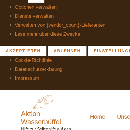
Optionen verwalten
Dienste verwalten
Verwalten von {vendor_count}-Lieferanten
Lese mehr über diese Zwecke
AKZEPTIEREN
ABLEHNEN
EINSTELLUNG
Cookie-Richtlinie
Datenschutzerklärung
Impressum
Aktion
Home
Unse
Wasserbüffel
Hilfe zur Selbsthilfe auf den