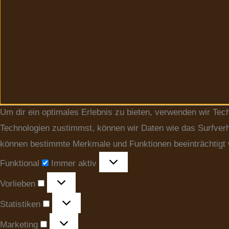
Um dir ein optimales Erlebnis zu bieten, verwenden wir Te
Technologien zustimmst, können wir Daten wie das Surfverha
können bestimmte Merkmale und Funktionen beeinträchtigt
Funktional
Immer aktiv
Vorlieben
Statistiken
Marketing