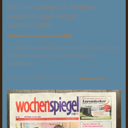
Wochenspiegel in Belgien
berichtet über Aktion
Wasserbüffel
/
Allgemein
/ Von
wasserbuefffel
Der Wochenspiegel hat heute einen Artikel über unserer
Projektreise Ende März auf die Philippinen
veröffentlicht.
Den ganzen Artikel findet man unter
diesem Link.