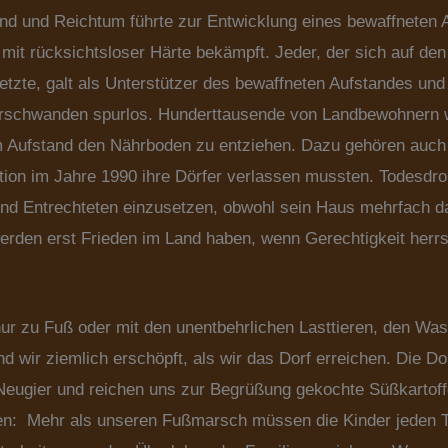
nd und Reichtum führte zur Entwicklung eines bewaffneten 
 mit rücksichtsloser Härte bekämpft. Jeder, der sich auf den
etzte, galt als Unterstützer des bewaffneten Aufstandes u
erschwanden spurlos. Hunderttausende von Landbewohnern w
m Aufstand den Nährboden zu entziehen. Dazu gehören auch
aktion im Jahre 1990 ihre Dörfer verlassen mussten. Todesdr
en und Entrechteten einzusetzen, obwohl sein Haus mehrfach
rden erst Frieden im Land haben, wenn Gerechtigkeit herrsc
r zu Fuß oder mit den unentbehrlichen Lasttieren, den Wass
nd wir ziemlich erschöpft, als wir das Dorf erreichen. Die
Neugier und reichen uns zur Begrüßung gekochte Süßkartoffe
ahren: Mehr als unseren Fußmarsch müssen die Kinder jeden 