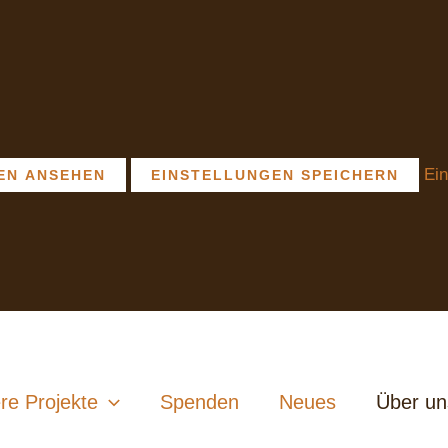
Ein
EN ANSEHEN
EINSTELLUNGEN SPEICHERN
re Projekte
Spenden
Neues
Über un
f der Insel Negros, dessen Bewohner 1991 vor militärischer 