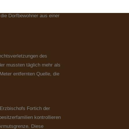
. 31 Familien leben dort. Die
 die Dorfbewohner aus einer
echtsverletzungen des
der mussten täglich mehr als
eter entfernten Quelle, die
Erzbischofs Fortich der
sitzerfamilien kontrollieren
 Armutsgrenze. Diese