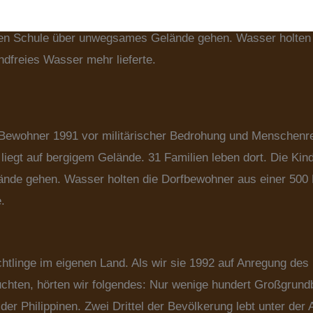
edenen Dörfern geflohen waren, liegt auf bergigem Gelände
sten Schule über unwegsames Gelände gehen. Wasser holten
ndfreies Wasser mehr lieferte.
n Bewohner 1991 vor militärischer Bedrohung und Menschenr
iegt auf bergigem Gelände. 31 Familien leben dort. Die Kin
nde gehen. Wasser holten die Dorfbewohner aus einer 500 M
.
tlinge im eigenen Land. Als wir sie 1992 auf Anregung des 
chten, hörten wir folgendes: Nur wenige hundert Großgrundbe
er Philippinen. Zwei Drittel der Bevölkerung lebt unter der