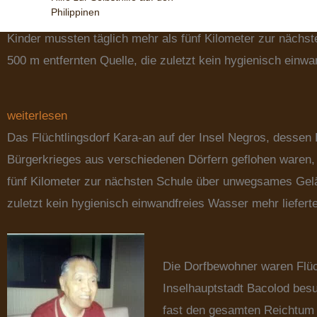
Philippinen
Menschenrechtsverletzungen des Bürgerkrieges aus verschi
Kinder mussten täglich mehr als fünf Kilometer zur näch
500 m entfernten Quelle, die zuletzt kein hygienisch einwa
weiterlesen
Das Flüchtlingsdorf Kara-an auf der Insel Negros, desse
Bürgerkrieges aus verschiedenen Dörfern geflohen waren, l
fünf Kilometer zur nächsten Schule über unwegsames Gelä
zuletzt kein hygienisch einwandfreies Wasser mehr lieferte
Die Dorfbewohner waren Flüch
Inselhauptstadt Bacolod besu
fast den gesamten Reichtum d