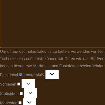
Um dir ein optimales Erlebnis zu bieten, verwenden wir Te
Technologien zustimmst, können wir Daten wie das Surfverha
können bestimmte Merkmale und Funktionen beeinträchtigt
Funktional
Immer aktiv
Vorlieben
Statistiken
Marketing