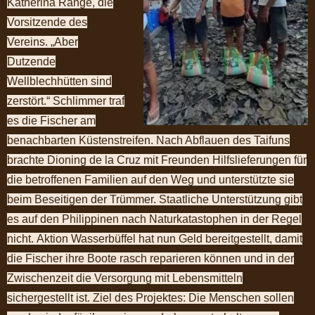
Katherina Range, die
Vorsitzende des
Vereins. „Aber
Dutzende
Wellblechhütten sind
zerstört.“
Schlimmer traf
es die Fischer am
benachbarten Küstenstreifen. Nach Abflauen des Taifuns
brachte Dioning de la Cruz mit Freunden Hilfslieferungen für
die betroffenen Familien auf den Weg und unterstützte sie
beim Beseitigen der Trümmer. Staatliche Unterstützung gibt
es auf den Philippinen nach Naturkatastophen in der Regel
nicht.
Aktion Wasserbüffel hat nun Geld bereitgestellt, damit
die Fischer ihre Boote rasch reparieren können und in der
Zwischenzeit die Versorgung mit Lebensmitteln
sichergestellt ist. Ziel des Projektes: Die Menschen sollen