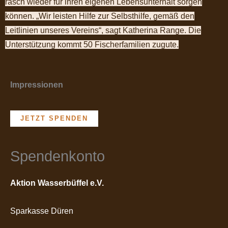
rasch wieder für ihren eigenen Lebensunterhalt sorgen
können. „Wir leisten Hilfe zur Selbsthilfe, gemäß den
Leitlinien unseres Vereins“, sagt Katherina Range. Die
Unterstützung kommt 50 Fischerfamilien zugute.
Impressionen
JETZT SPENDEN
Spendenkonto
Aktion Wasserbüffel e.V.
Sparkasse Düren