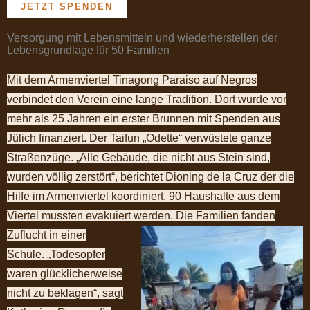
JETZT SPENDEN
Versorgung mit Lebensmitteln und wiederherstellen der
Lebensgrundlage für 50 Familien
Mit dem Armenviertel Tinagong Paraiso auf Negros
verbindet den Verein eine lange Tradition. Dort wurde vor
mehr als 25 Jahren ein erster Brunnen mit Spenden aus
Jülich finanziert.
Der Taifun „Odette“ verwüstete ganze
Straßenzüge. „Alle Gebäude, die nicht aus Stein sind,
wurden völlig zerstört“, berichtet Dioning de la Cruz der die
Hilfe im Armenviertel koordiniert. 90 Haushalte aus dem
Viertel mussten evakuiert werden.
Die Familien fanden
Zuflucht in einer
Schule. „Todesopfer
waren glücklicherweise
nicht zu beklagen“, sagt