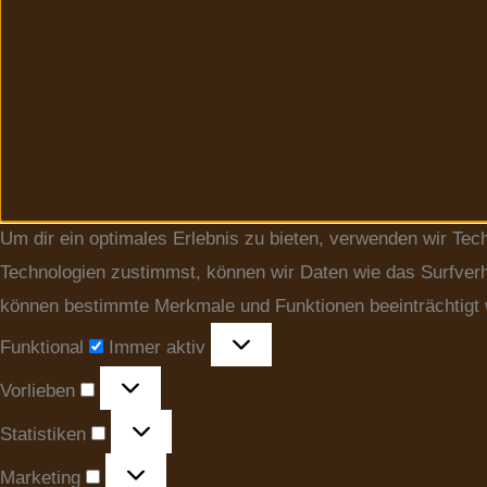
Um dir ein optimales Erlebnis zu bieten, verwenden wir Te
Technologien zustimmst, können wir Daten wie das Surfverha
können bestimmte Merkmale und Funktionen beeinträchtigt
Funktional
Immer aktiv
Vorlieben
Statistiken
Marketing