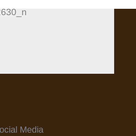
2630_n
ocial Media