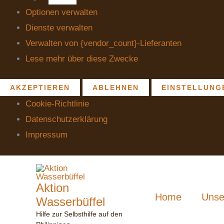
Optionen verwalten
Dienste verwalten
Verwalten von {vendor_count}-Lieferanten
Lese mehr über diese Zwecke
AKZEPTIEREN
ABLEHNEN
EINSTELLUNG
Cookie-Richtlinie
Datenschutzerklärung
Impressum
Aktion
Home
Unse
Wasserbüffel
Hilfe zur Selbsthilfe auf den