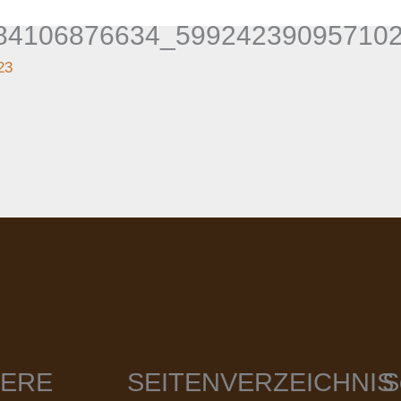
84106876634_59924239095710
23
IERE
SEITENVERZEICHNIS
S