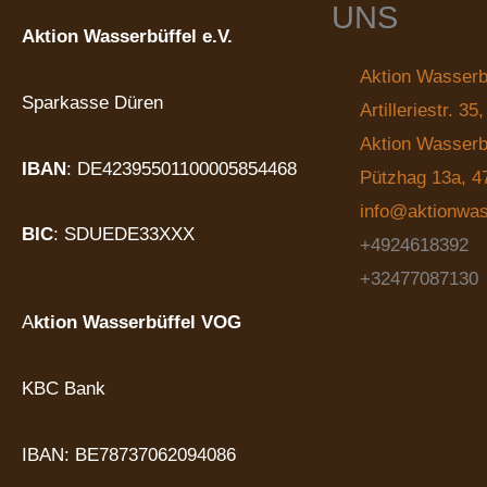
UNS
Aktion Wasserbüffel e.V.
Aktion Wasserbü
Sparkasse Düren
Artilleriestr. 3
Aktion Wasser
IBAN
: DE42395501100005854468
Pützhag 13a, 4
info@aktionwas
BIC
: SDUEDE33XXX
+4924618392
+32477087130
A
ktion Wasserbüffel VOG
KBC Bank
IBAN: BE78737062094086