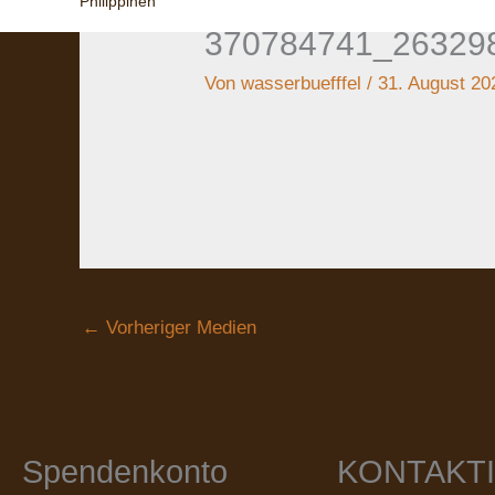
Philippinen
370784741_26329
Von
wasserbuefffel
/
31. August 20
←
Vorheriger Medien
Spendenkonto
KONTAKT