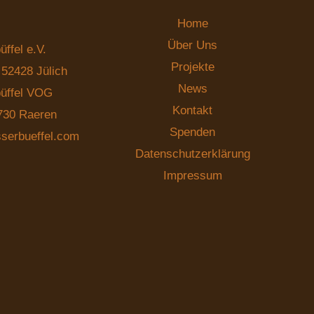
Home
Über Uns
ffel e.V.
Projekte
5, 52428 Jülich
News
büffel VOG
Kontakt
730 Raeren
Spenden
serbueffel.com
Datenschutz­erklärung
Impressum