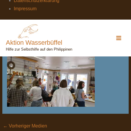
Datenschutzerklärung
Impressum
DSCF0466
Von
wasserbuefffel
/
16. Juli 2023
Aktion Wasserbüffel
Hilfe zur Selbsthilfe auf den Philippinen
←
Vorheriger Medien