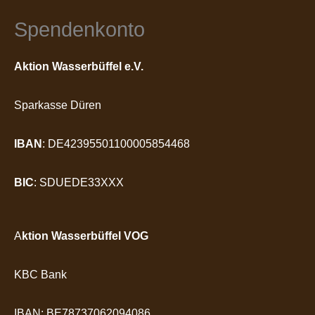
Spendenkonto
Aktion Wasserbüffel e.V.
Sparkasse Düren
IBAN
: DE42395501100005854468
BIC
: SDUEDE33XXX
A
ktion Wasserbüffel VOG
KBC Bank
IBAN: BE78737062094086