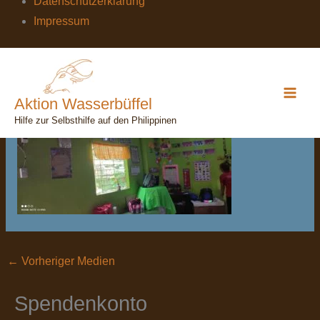
Datenschutzerklärung
Impressum
IMG_20230828_160451
Von
wasserbuefffel
/
31. August 2023
Aktion Wasserbüffel
Hilfe zur Selbsthilfe auf den Philippinen
←
Vorheriger Medien
Spendenkonto