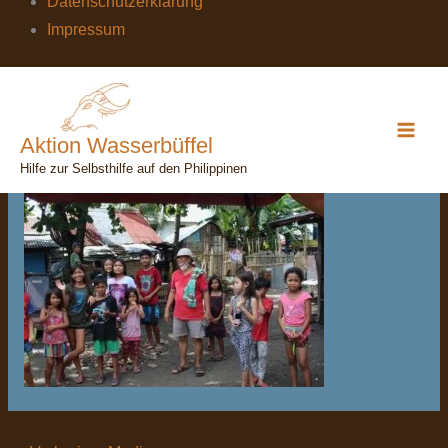
Datenschutzerklärung
Impressum
IMG_7505
Kommentar verfassen
/ Von
wasserbuefffel
/
19. August
Aktion Wasserbüffel
2022
Hilfe zur Selbsthilfe auf den Philippinen