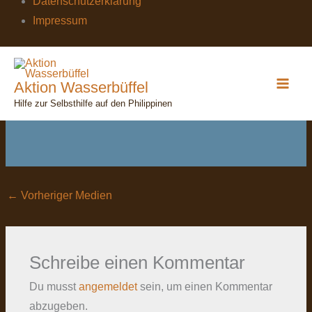
Datenschutzerklärung
Impressum
Taifun
Aktion Wasserbüffel
Kommentar verfassen
/ Von
wasserbuefffel
/
20. Oktober
Hilfe zur Selbsthilfe auf den Philippinen
2021
←
Vorheriger Medien
Schreibe einen Kommentar
Du musst
angemeldet
sein, um einen Kommentar
abzugeben.