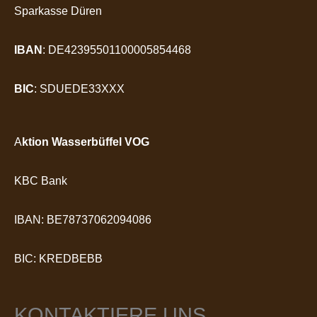
Sparkasse Düren
IBAN
: DE42395501100005854468
BIC
: SDUEDE33XXX
A
ktion Wasserbüffel VOG
KBC Bank
IBAN: BE78737062094086
BIC: KREDBEBB
KONTAKTIERE UNS