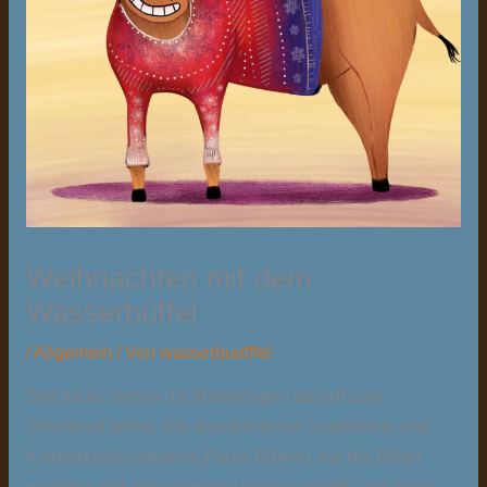
Weihnachten mit dem
Wasserbüffel
/
Allgemein
/ Von
wasserbuefffel
Seit heute stehen die Malvorlagen als pdf zum
Download bereit. Die brasilianische Graphikerin und
Kinderbuchillustratorin,Paula Ribeiro, hat die Bilder