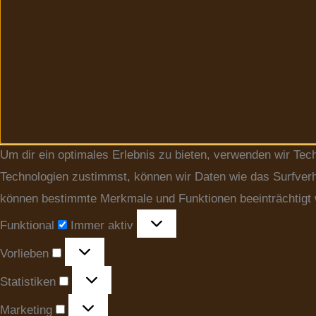
Um dir ein optimales Erlebnis zu bieten, verwenden wir Te
Technologien zustimmst, können wir Daten wie das Surfverha
können bestimmte Merkmale und Funktionen beeinträchtigt
Funktional
Immer aktiv
Vorlieben
Statistiken
Marketing