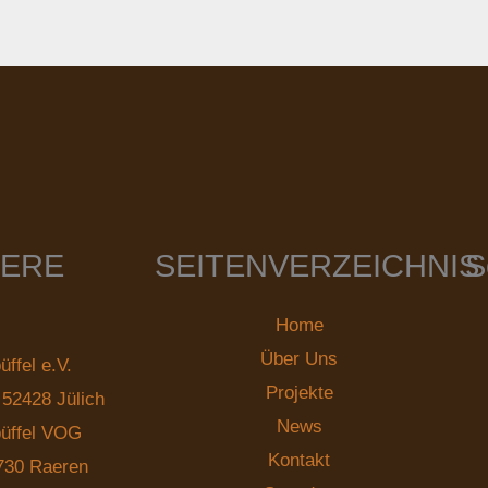
IERE
SEITENVERZEICHNIS
S
Home
Über Uns
ffel e.V.
Projekte
5, 52428 Jülich
News
büffel VOG
Kontakt
730 Raeren