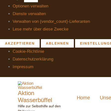
Optionen verwalten
Dienste verwalten
Verwalten von {vendor_count}-Lieferanten
Lese mehr über diese Zwecke
AKZEPTIEREN
ABLEHNEN
EINSTELLUNG
Cookie-Richtlinie
Datenschutzerklärung
Impressum
Aktion
Home
Unse
Wasserbüffel
Hilfe zur Selbsthilfe auf den