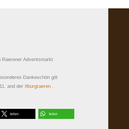
en Raerener Adventsmarkt
besonderes Dankeschön gilt
11. and der
#burgraeren
.
teilen
teilen